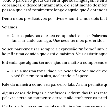
Todo o parceiro gosta de sentir que sua linguagem é en
cobranças, o descontentamento, e o sentimento de infe
pessoa que está totalmente longe daquilo que é entende
Dentro dos predicativos positivos encontramos dois fa
Vejamos,
Use as palavras que seu companheiro usa - Palavra
familiarizado consigo. Use seus termos preferidos.
Se seu parceiro usar sempre a expressão “máximo” impli
hoje fiz uma comida que está o máximo. Vais assistir aq
Entenda que alguns termos ajudam muito a compreender
Use a mesma tonalidade, velocidade e volume de vo
você fale em tom alto, acelerado e áspero.
Fale da maneira como seu parceiro fala. Assim permite q
Alguns casos de brigas e confusões, advém das falsas i
palavra certa no momento certo e não conhecer os predic
Cuidar da forma como se fala e a linguagem que se usa a