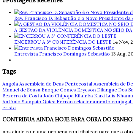
#Postagens Recentes
Rev. Francisco D. Sebastião é o Novo Presidente da
A GESTÃO DA VIOLÊNCIA DOMÉSTICA NO SEIO DA
ENCERROU A 3ª CONFERÊNCIA DO LESTE
14 Nov, 
Entrevista Francisco Domingos Sebastião
13 Aug, 2
Tags
Angola
Assembleia de Deus Pentecostal
Assembleia de De
Manuel de Sousa
Enoque Gomes
Erycson Dilangue Dos 
Bezerra da Costa
João Chipopa
Kilamba Kiaxi
Luís Nham
António Sampaio
Quica Ferrão
relacionamento conjugal
cristã
CONTRIBUA AINDA HOJE PARA OBRA DO SENHO
nos ajude com uma pequena contribuição para que a obra