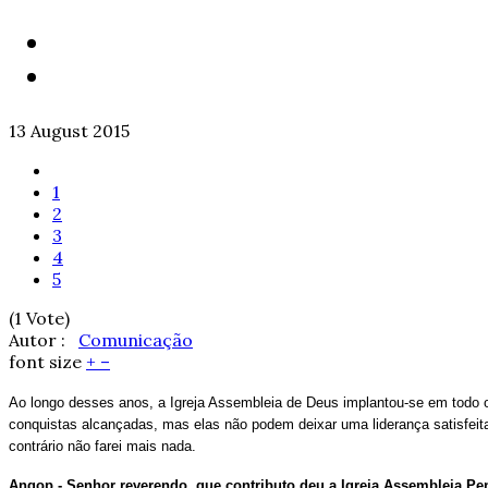
13 August 2015
1
2
3
4
5
(1 Vote)
Autor :
Comunicação
font size
+
–
Ao longo desses anos, a Igreja Assembleia de Deus implantou-se em todo o 
conquistas alcançadas, mas elas não podem deixar uma liderança satisfeita,
contrário não farei mais nada.
Angop - Senhor reverendo, que contributo deu a Igreja Assembleia Pen