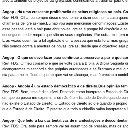
afecta também os projectos da igreja.Mas continuamos a trabalhar para o ef
Angop - Há uma crescente proliferação de seitas religiosas no país. C
Rev. FDS: Olha, eu sempre disse e vou tornar a dizer que numa casa quand
chamá-las de igrejas-mãe.Eu não vou aqui mencionar denominações.Existe 
esse pessoal está a sair para abrir novas igrejas é porque há discórdia e
conseguem ceder naquilo que são as suas exigências. Por outra, existem m
E às vezes quem faz a tal agitação é uma pessoa que está fora, mas graças 
Não somos contra a abertura de novas igrejas, desde que o objectivo seja 
Angop - O que se deve fazer para continuar a preservar a paz e que 
Rev. FDS: O meu conselho é que se volte para a Bíblia. A Bíblia Sagrada di
alcançaremos misericórdia das próprias autoridades e se fizermos o mal 
dia para a noite. Tudo o que se quer vai-se alcançar, mas é preciso a contr
Angop - Angola é um estado democrático e de direito.Que opinião tem
Rev. FDS: Bom, isso é discutível. Depende como interpreta o Estado de Dir
em que eu posso me exprimir. E só não é um Estado de Direito quando eu nã
não existe o Estado de Direito. O Estado de Direito só o é quando o própr
que o Estado é de Direito. É preciso que todo o cidadão saiba interpretar a
Angop - Que leitura faz das tentativas de manifestações e descontent
Rev. FDS: Ora, todo país sempre vai ter algum tipo de pressão, mas os an