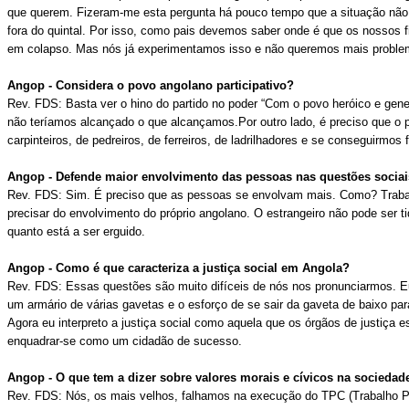
que querem. Fizeram-me esta pergunta há pouco tempo que a situação não 
fora do quintal. Por isso, como pais devemos saber onde é que os nossos f
em colapso. Mas nós já experimentamos isso e não queremos mais problem
Angop - Considera o povo angolano participativo?
Rev. FDS: Basta ver o hino do partido no poder “Com o povo heróico e gener
não teríamos alcançado o que alcançamos.Por outro lado, é preciso que o pa
carpinteiros, de pedreiros, de ferreiros, de ladrilhadores e se conseguirmo
Angop - Defende maior envolvimento das pessoas nas questões sociai
Rev. FDS: Sim. É preciso que as pessoas se envolvam mais. Como? Trabalha
precisar do envolvimento do próprio angolano. O estrangeiro não pode ser 
quanto está a ser erguido.
Angop - Como é que caracteriza a justiça social em Angola?
Rev. FDS: Essas questões são muito difíceis de nós nos pronunciarmos. E
um armário de várias gavetas e o esforço de se sair da gaveta de baixo p
Agora eu interpreto a justiça social como aquela que os órgãos de justiça
enquadrar-se como um cidadão de sucesso.
Angop - O que tem a dizer sobre valores morais e cívicos na sociedad
Rev. FDS: Nós, os mais velhos, falhamos na execução do TPC (Trabalho P