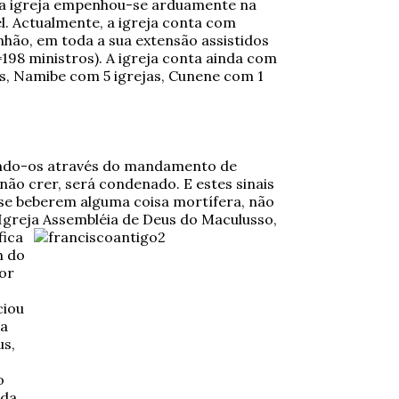
sta igreja empenhou-se arduamente na
l. Actualmente, a igreja conta com
ão, em toda a sua extensão assistidos
=198 ministros). A igreja conta ainda com
as, Namibe com 5 igrejas, Cunene com 1
agando-os através do mandamento de
não crer, será condenado. E estes sinais
 se beberem alguma coisa mortífera, não
 Igreja Assembléia de Deus do Maculusso,
fica
m do
mor
ciou
 a
us,
o
 da