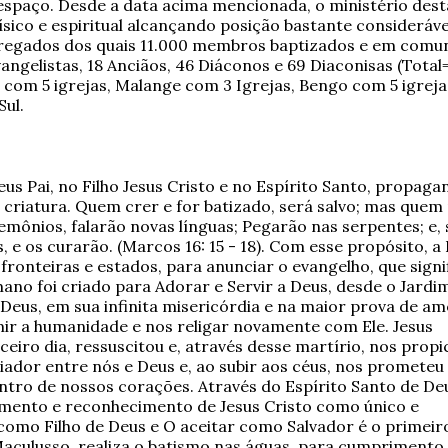
 espaço. Desde a data acima mencionada, o ministério de
ísico e espiritual alcançando posição bastante consideráve
regados dos quais 11.000 membros baptizados e em comunh
angelistas, 18 Anciãos, 46 Diáconos e 69 Diaconisas (Total
e com 5 igrejas, Malange com 3 Igrejas, Bengo com 5 igrej
Sul.
eus Pai, no Filho Jesus Cristo e no Espírito Santo, prop
 criatura. Quem crer e for batizado, será salvo; mas quem 
mônios, falarão novas línguas; Pegarão nas serpentes; e,
 e os curarão. (Marcos 16: 15 - 18). Com esse propósito, a
 fronteiras e estados, para anunciar
o evangelho, que signi
mano foi criado para Adorar e Servir a Deus, desde o Jardi
 Deus, em sua infinita misericórdia e na maior prova de a
imir a humanidade e nos religar novamente com Ele. Jesus
eiro dia, ressuscitou e, através desse martírio, nos propi
diador entre nós e Deus e, ao subir aos céus, nos prometeu
ntro de nossos corações. Através do Espírito Santo de De
mento e reconhecimento de Jesus Cristo como único e
 como Filho de Deus e O aceitar como Salvador é o primeir
aculusso, realiza o batismo nas águas, para cumprimento