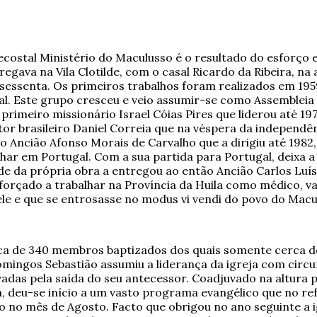
costal Ministério do Maculusso é o resultado do esforço
egava na Vila Clotilde, com o casal Ricardo da Ribeira, na
s sessenta. Os primeiros trabalhos foram realizados em 1
l. Este grupo cresceu e veio assumir-se como Assembleia
primeiro missionário Israel Cóias Pires que liderou até 19
tor brasileiro Daniel Correia que na véspera da independên
o Ancião Afonso Morais de Carvalho que a dirigiu até 1982
lhar em Portugal. Com a sua partida para Portugal, deixa a
e da própria obra a entregou ao então Ancião Carlos Luí
forçado a trabalhar na Província da Huila como médico, va
le e que se entrosasse no modus vi vendi do povo do Macu
a de 340 membros baptizados dos quais somente cerca de 
mingos Sebastião assumiu a liderança da igreja com circun
adas pela saída do seu antecessor. Coadjuvado na altura
ra, deu-se início a um vasto programa evangélico que no re
to no mês de Agosto. Facto que obrigou no ano seguinte a i