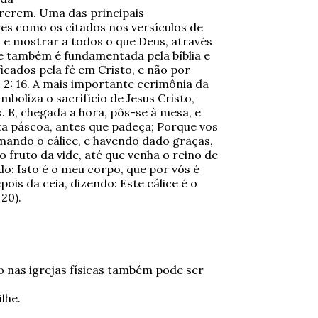
 crerem. Uma das principais
es como os citados nos versículos de
e mostrar a todos o que Deus, através
a e também é fundamentada pela bíblia e
ficados pela fé em Cristo, e não por
s 2: 16. A mais importante cerimônia da
mboliza o sacrifício de Jesus Cristo,
 E, chegada a hora, pôs-se à mesa, e
ta páscoa, antes que padeça; Porque vos
omando o cálice, e havendo dado graças,
o fruto da vide, até que venha o reino de
do: Isto é o meu corpo, que por vós é
is da ceia, dizendo: Este cálice é o
20).
o nas igrejas físicas também pode ser
lhe.