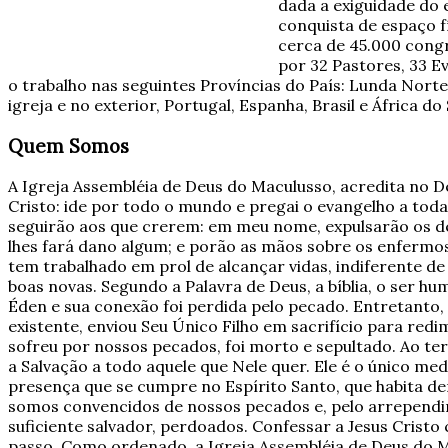
dada a exiguidade do
conquista de espaço f
cerca de 45.000 cong
por 32 Pastores, 33 Ev
o trabalho nas seguintes Províncias do País: Lunda Nort
igreja e no exterior, Portugal, Espanha, Brasil e África do 
Quem Somos
A Igreja Assembléia de Deus do Maculusso, acredita no D
Cristo: ide por todo o mundo e pregai o evangelho a toda
seguirão aos que crerem: em meu nome, expulsarão os de
lhes fará dano algum; e porão as mãos sobre os enfermos,
tem trabalhado em prol de alcançar vidas, indiferente de
boas novas. Segundo a Palavra de Deus, a bíblia, o ser hu
Éden e sua conexão foi perdida pelo pecado. Entretanto,
existente, enviou Seu Único Filho em sacrifício para red
sofreu por nossos pecados, foi morto e sepultado. Ao terc
a Salvação a todo aquele que Nele quer. Ele é o único me
presença que se cumpre no Espírito Santo, que habita de
somos convencidos de nossos pecados e, pelo arrependi
suficiente salvador, perdoados. Confessar a Jesus Cristo
passo. Como ordenado, a Igreja Assembléia de Deus do M