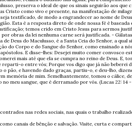
lusso, preserva o ideal de que os sinais seguirão aos que
s Cristo como vivo e presente, na manifestação de milagr
eja testificado, de modo a engrandecer ao nome de Deus 
eligião. Esta é a resposta direto de onde nossa fé é basead
justificação; temos crido em Cristo Jesus para sermos
justi
is por obras da lei nenhuma carne será justificada. - Gálata
a de Deus do Maculusso, é a Santa Ceia do Senhor, a qual si
ação do Corpo e do Sangue do Senhor, como ensinado a nós.
 apóstolos. E disse-lhes: Desejei muito comer convosco es
omerei mais até que ela se cumpra no reino de Deus. E, t
e reparti-o entre vós; Porque vos digo que já não beberei d
 o pão, e havendo dado graças, partiu-o, e deu-lho, dizen
 em memória de mim. Semelhantemente, tomou o cálice, depo
 no meu sangue, que é derramado por vós. (Lucas 22: 14 - 
contrados nas redes sociais, nas quais o trabalho realizad
como canais de bênção e salvação. Visite, curta e comparti