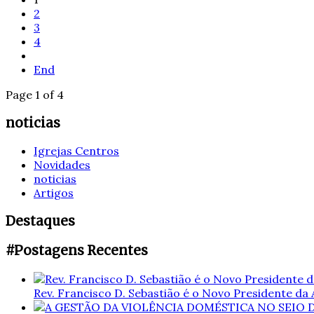
2
3
4
End
Page 1 of 4
noticias
Igrejas Centros
Novidades
noticias
Artigos
Destaques
#Postagens Recentes
Rev. Francisco D. Sebastião é o Novo Presidente da