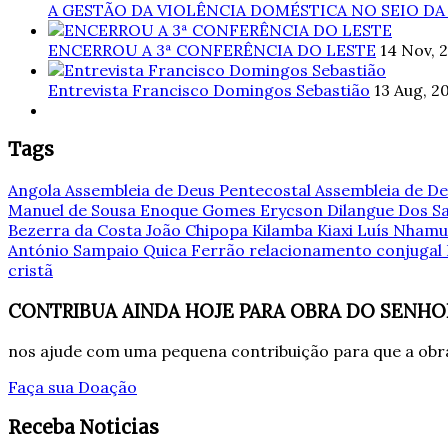
A GESTÃO DA VIOLÊNCIA DOMÉSTICA NO SEIO DA
ENCERROU A 3ª CONFERÊNCIA DO LESTE
14 Nov, 
Entrevista Francisco Domingos Sebastião
13 Aug, 2
Tags
Angola
Assembleia de Deus Pentecostal
Assembleia de De
Manuel de Sousa
Enoque Gomes
Erycson Dilangue Dos 
Bezerra da Costa
João Chipopa
Kilamba Kiaxi
Luís Nham
António Sampaio
Quica Ferrão
relacionamento conjugal
cristã
CONTRIBUA AINDA HOJE PARA OBRA DO SENHO
nos ajude com uma pequena contribuição para que a obra
Faça sua Doação
Receba Noticias