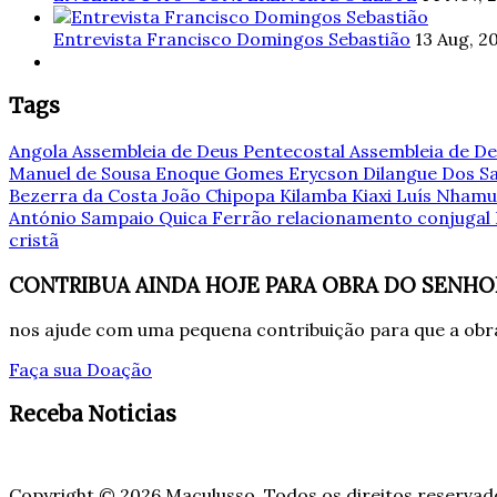
Entrevista Francisco Domingos Sebastião
13 Aug, 2
Tags
Angola
Assembleia de Deus Pentecostal
Assembleia de De
Manuel de Sousa
Enoque Gomes
Erycson Dilangue Dos 
Bezerra da Costa
João Chipopa
Kilamba Kiaxi
Luís Nham
António Sampaio
Quica Ferrão
relacionamento conjugal
cristã
CONTRIBUA AINDA HOJE PARA OBRA DO SENHO
nos ajude com uma pequena contribuição para que a obra
Faça sua Doação
Receba Noticias
Copyright © 2026 Maculusso. Todos os direitos reservad