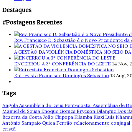
Destaques
#Postagens Recentes
Rev. Francisco D. Sebastião é o Novo Presidente da
A GESTÃO DA VIOLÊNCIA DOMÉSTICA NO SEIO DA
ENCERROU A 3ª CONFERÊNCIA DO LESTE
14 Nov, 
Entrevista Francisco Domingos Sebastião
13 Aug, 2
Tags
Angola
Assembleia de Deus Pentecostal
Assembleia de De
Manuel de Sousa
Enoque Gomes
Erycson Dilangue Dos 
Bezerra da Costa
João Chipopa
Kilamba Kiaxi
Luís Nham
António Sampaio
Quica Ferrão
relacionamento conjugal
cristã