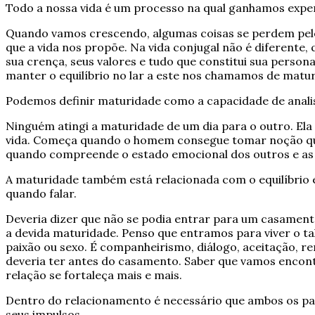
Todo a nossa vida é um processo na qual ganhamos expe
Quando vamos crescendo, algumas coisas se perdem pel
que a vida nos propõe. Na vida conjugal não é diferent
sua crença, seus valores e tudo que constitui sua person
manter o equilíbrio no lar a este nos chamamos de matu
Podemos definir maturidade como a capacidade de analis
Ninguém atingi a maturidade de um dia para o outro. Ela
vida. Começa quando o homem consegue tomar noção que 
quando compreende o estado emocional dos outros e as
A maturidade também está relacionada com o equilíbrio e
quando falar.
Deveria dizer que não se podia entrar para um casame
a devida maturidade. Penso que entramos para viver o tal
paixão ou sexo. É companheirismo, diálogo, aceitação, re
deveria ter antes do casamento. Saber que vamos encontr
relação se fortaleça mais e mais.
Dentro do relacionamento é necessário que ambos os parc
seus impulsos.