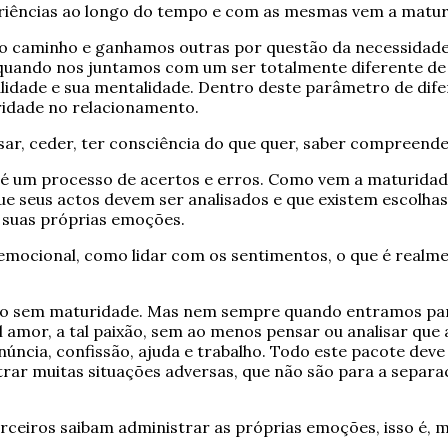
riências ao longo do tempo e com as mesmas vem a matur
o caminho e ganhamos outras por questão da necessidade
e, quando nos juntamos com um ser totalmente diferente d
alidade e sua mentalidade. Dentro deste parâmetro de dife
ridade no relacionamento.
ar, ceder, ter consciência do que quer, saber compreend
 é um processo de acertos e erros. Como vem a maturidade
seus actos devem ser analisados e que existem escolhas
 suas próprias emoções.
mocional, como lidar com os sentimentos, o que é realmen
nto sem maturidade. Mas nem sempre quando entramos pa
 amor, a tal paixão, sem ao menos pensar ou analisar que a
núncia, confissão, ajuda e trabalho. Todo este pacote dev
ar muitas situações adversas, que não são para a separaç
eiros saibam administrar as próprias emoções, isso é, ma